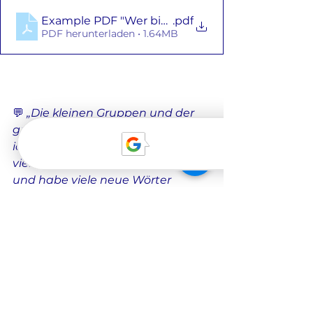
Example PDF "Wer bin ich"
.pdf
PDF herunterladen • 1.64MB
💬 
„Die kleinen Gruppen und der 
gut strukturierte Unterricht sind 
ideal zum Lernen. Ich fühle mich 
viel sicherer im Deutschsprechen 
und habe viele neue Wörter 
gelernt.“
 – 
Valentina
🤝 Mehr als nur ein 
Kurs – eine 