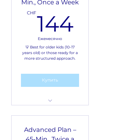
Min., Once a Week
144C
Format: Lessons are
CHF
144
conducted via Zoom
26 CHF per session (45
minutes)
Ежемесячно
💡 Best for older kids (10-17
years old) or those ready for a
more structured approach.
Купить
Frequency: 1 lesson a
week
Advanced Plan –
Number of lessons per
month: 4 lessons
45-Min., Twice a