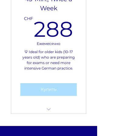
Week
Number of students:
one-on-one sessions
288C
CHF
288
Format: Lessons are
conducted via Zoom
Ежемесячно
36 CHF per session (45
💡 Ideal for older kids (10-17
minutes)
years old) who are preparing
for exams or need more
intensive German practice.
Купить
Frequency: 2 times a
week