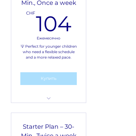
Min., Once a week
104C
CHF
104
Ежемесячно
💡 Perfect for younger children
who need a flexible schedule
and a more relaxed pace.
Купить
Frequency: 1 lesson a
week
Starter Plan – 30-
Number of lessons per
month: 4 lessons
Min., Twice a week