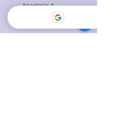
Anastasia A.
Teacher at Ich Spreche
О нашей команде
FAQ
German for kids
Для какой возрастной
группы предназначены