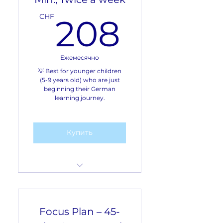
208C
Format: Lessons are
CHF
208
conducted via Zoom
26 CHF per session (30
minutes)
Ежемесячно
💡 Best for younger children
(5-9 years old) who are just
beginning their German
learning journey.
Купить
Frequency: 2 lessons a
week
Focus Plan – 45-
Number of lessons per
month: 8 lessons