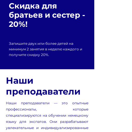
Number of lessons per
Скидка для
month: 8 lessons
братьев и сестер -
Number of students:
20%!
one-on-one sessions
Format: Lessons are
Запишите двух или более детей на
conducted via Zoom
минимум 2 занятия в неделю каждого и
получите скидку 20%.
36 CHF per session (45
minutes)
Наши
преподаватели
Наши преподаватели — это опытные
профессионалы, которые
специализируются на обучении немецкому
языку для экспатов. Они разрабатывают
увлекательные и индивидуализированные