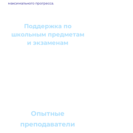
максимального прогресса.
Поддержка по
школьным предметам
и экзаменам
Поможем с выполнением домашних
заданий, разберем сложные
грамматические темы, отработаем
произношение и расширим словарный
запас. Готовим к школьным экзаменам и
тестам по немецкому.
Опытные
преподаватели