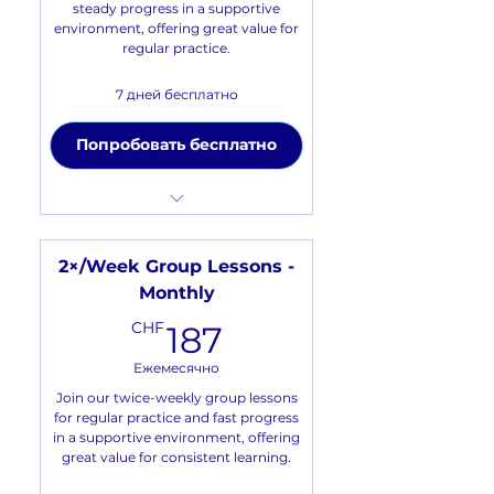
steady progress in a supportive
environment, offering great value for
regular practice.
7 дней бесплатно
Попробовать бесплатно
Frequency: 1 lesson a week
Number of lessons per
2×/Week Group Lessons -
month: 4-5 (depending on
Monthly
month)
187CHF
CHF
187
Number of students in a
small group: 3-5 people
Ежемесячно
Format: Lessons are
Join our twice-weekly group lessons
conducted via Zoom
for regular practice and fast progress
in a supportive environment, offering
Pause option during holidays
great value for consistent learning.
🌴