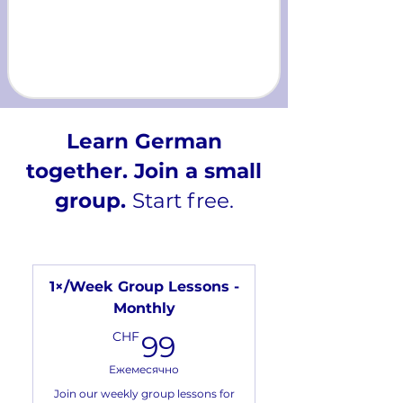
Learn German
together. Join a small
group.
Start free.
1×/Week Group Lessons -
Monthly
99CHF
CHF
99
Ежемесячно
Join our weekly group lessons for