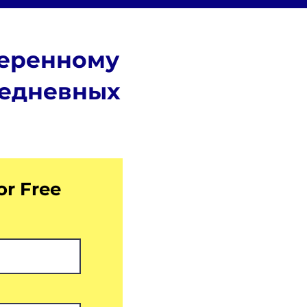
веренному
седневных
or Free