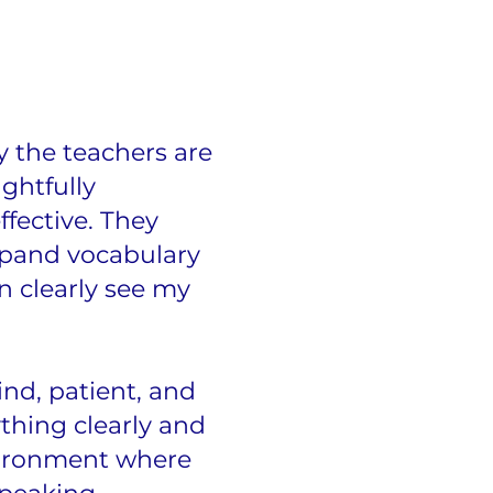
y the teachers are
ghtfully
fective. They
xpand vocabulary
an clearly see my
ind, patient, and
ything clearly and
vironment where