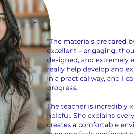
"The materials prepared b
excellent – engaging, thou
designed, and extremely ef
really help develop and e
in a practical way, and I c
progress.
The teacher is incredibly k
helpful. She explains ever
creates a comfortable en