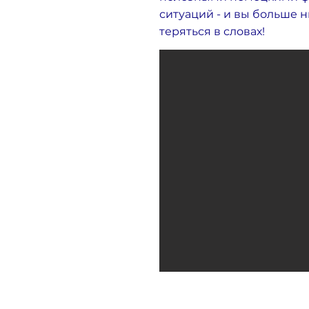
ситуаций - и вы больше н
теряться в словах!