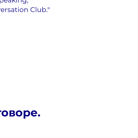
speaking,
ersation Club."
говоре.