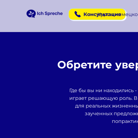
Консультация
Курсы немецко
Обретите уве
Где бы вы ни находились 
играет решающую роль. В
для реальных жизненных 
заученных предложе
попрактик