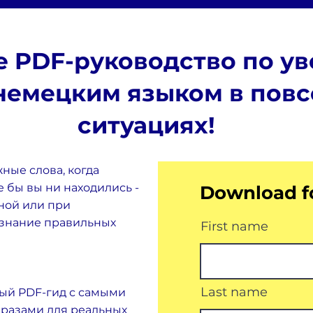
е PDF-руководство по у
немецким языком в пов
ситуациях!
ные слова, когда
е бы вы ни находились -
Download f
чной или при
 знание правильных
First name
Last name
ный PDF-гид с самыми
разами для реальных