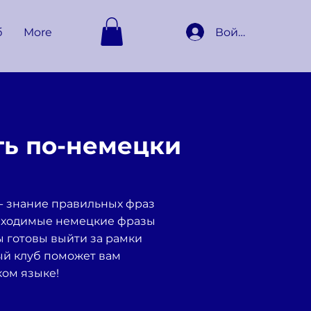
Войти
б
More
ть по-немецки
 - знание правильных фраз
обходимые немецкие фразы
вы готовы выйти за рамки
ый клуб поможет вам
ком языке!