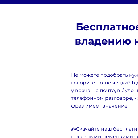
Бесплатно
владению 
Не можете подобрать нуж
говорите по-немецки? Гд
у врача, на почте, в було
телефонном разговоре, -
фраз имеет значение.
📥Скачайте наш бесплат
полезными немецкими ф