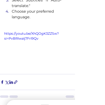
Select "Subtitles" → "Auto-
translate." 
Choose your preferred 
language.
https://youtu.be/XhQOgK3ZZSw?
si=PvBRIwaIj7FrI9Qv