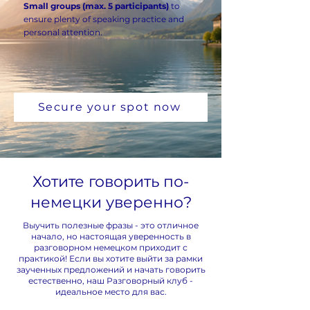
Small groups (max. 5 participants)
to
ensure plenty of speaking practice and
personal attention.
Secure your spot now
Хотите говорить по-
немецки уверенно?
Выучить полезные фразы - это отличное
начало, но настоящая уверенность в
разговорном немецком приходит с
практикой! Если вы хотите выйти за рамки
заученных предложений и начать говорить
естественно, наш Разговорный клуб -
идеальное место для вас.