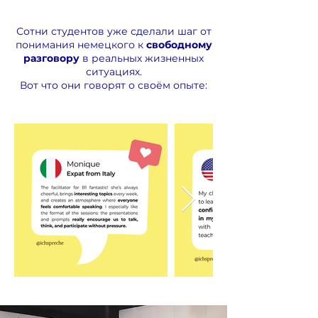
Small groups (max. 5
participants)
Сотни студентов уже сделали шаг от
понимания немецкого к
свободному
Pause option during holidays
разговору
в реальных жизненных
🌴
ситуациях.
Вот что они говорят о своём опыте:
Includes 7-day free trial