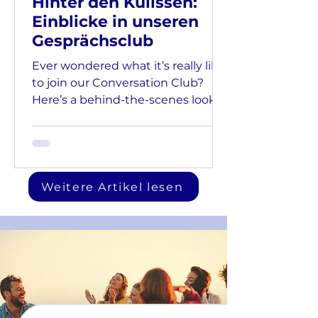
Hinter den Kulissen:
Einblicke in unseren
Gesprächsclub
Ever wondered what it’s really like
to join our Conversation Club?
Here’s a behind-the-scenes look
at how we structure each session
— and why it works so well for
building confidence in German.
Weitere Artikel lesen