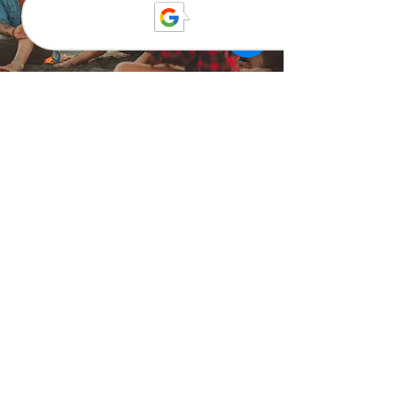
Kostenloses Download-
Material
Mit unserem kostenlosen Lernmaterial lernen
Sie sofort nützliches Deutsch – praktische,
gebrauchsfertige PDF-Anleitungen voller
gängiger Ausdrücke, die Sie im Alltag
brauchen: beim Arzt, beim Telefonieren, auf
Reisen, in der Schule oder bei der Vorbereitung
auf Vorstellungsgespräche. Es ist Ihr
Werkzeugkasten, um selbstbewusst zu sagen,
was Sie wollen.
Kostenloses Material herunterladen