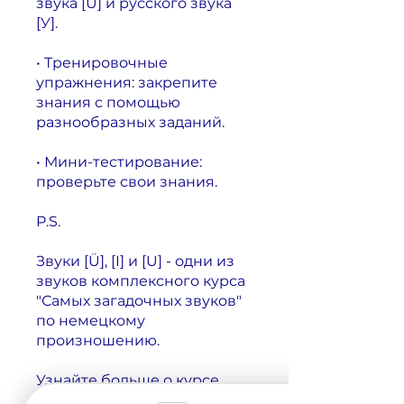
звука [U] и русского звука
[У].
• Тренировочные
упражнения: закрепите
знания с помощью
разнообразных заданий.
• Мини-тестирование:
проверьте свои знания.
P.S.
Звуки [Ü], [I] и [U] - одни из
звуков комплексного курса
"Самых загадочных звуков"
по немецкому
произношению.
Узнайте больше о курсе
"Самые загадочные