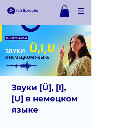
Звуки [Ü], [I],
[U] в немецком
языке