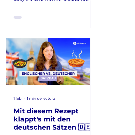
examples and tips for sounding
confident.
1 feb
1 min de lectura
Mit diesem Rezept
klappt's mit den
deutschen Sätzen 🇩🇪 -