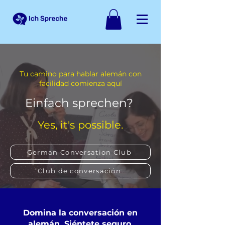
Tu camino para hablar alemán con
facilidad comienza aquí
Einfach sprechen?
Yes, it's possible.
German Conversation Club
Club de conversación
Domina la conversación en
alemán. Siéntete seguro.