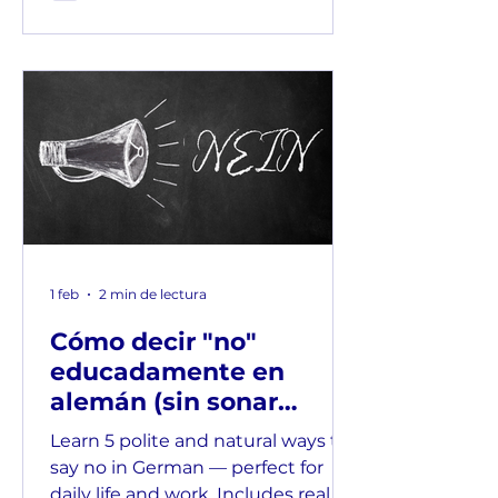
mundo de la sutileza cortés. 😄 El
alemán está lleno de expresiones
breves que suenan neutrales o
positivas, pero su mensaje real
depende del tono, el ritmo e
incluso la expresión facial. Veamos
algunos ejemplos juntos y te
mostraré qué hace que no sean
literales. 🧐 “Das ist ja interesante.”
Significado literal: Eso e
1 feb
2 min de lectura
Cómo decir "no"
educadamente en
alemán (sin sonar
descortés)
Learn 5 polite and natural ways to
say no in German — perfect for
daily life and work. Includes real