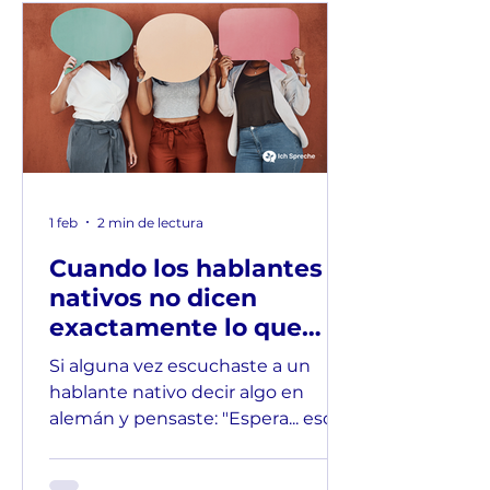
1 feb
2 min de lectura
Cuando los hablantes
nativos no dicen
exactamente lo que
quieren decir
Si alguna vez escuchaste a un
hablante nativo decir algo en
alemán y pensaste: "Espera... eso
sonó bien, pero ¿realmente lo
decía en serio?" , bienvenido al