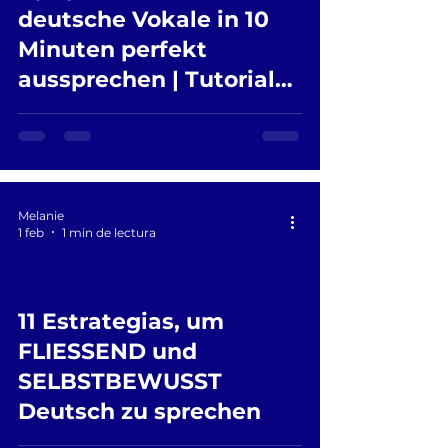
 video
deutsche Vokale in 10
Minuten perfekt
aussprechen | Tutorial
de diéresis-aussprache
Melanie
1 feb
1 min de lectura
11 Estrategias, um
 video
FLIESSEND und
SELBSTBEWUSST
Deutsch zu sprechen