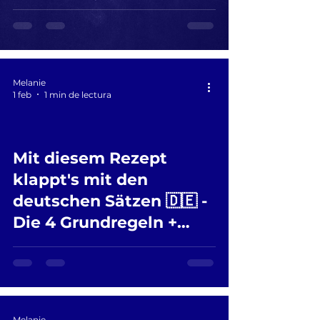
Melanie
1 feb
1 min de lectura
Mit diesem Rezept
 video
klappt's mit den
deutschen Sätzen 🇩🇪 -
Die 4 Grundregeln +
TeKaMoLo leicht erklärt
Melanie