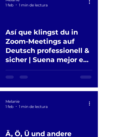
1 feb
1 min de lectura
Así que klingst du in
 video
Zoom-Meetings auf
Deutsch professionell &
sicher | Suena mejor en
las reuniones alemanas
Melanie
1 feb
1 min de lectura
Ä, Ö, Ü und andere