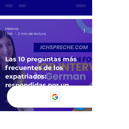
Melanie
1 feb
2 min de lectura
Las 10 preguntas más
frecuentes de los
expatriados:
respondidas por un
responsable de RR.HH.
suizo 🇨🇭🔍
Melanie