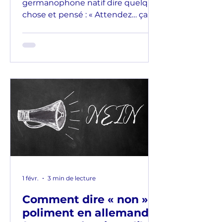
germanophone natif dire quelque
chose et pensé : « Attendez… ça
sonnait bien, mais le pensait-il
vraiment ? » , bienvenue dans le
monde de la subtilité polie. 😄
L'allemand regorge d'expressions
courtes qui sonnent neutres ou
positives, mais dont le véritable
message dépend du ton, du
rythme et même de l'expression
faciale. Examinons ensemble
quelques exemples et je vous
montrerai ce qui les rend non
littéraux. 🧐 "C'est vraiment
intéressant." S
1 févr.
3 min de lecture
Comment dire « non »
poliment en allemand