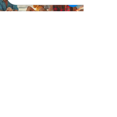
Téléchargement gratuit
de matériel
Apprenez instantanément l'allemand avec nos
ressources pédagogiques gratuites : des
guides PDF pratiques et prêts à l'emploi,
remplis d'expressions courantes utiles au
quotidien : chez le médecin, au téléphone, en
voyage, à l'école ou pour préparer un entretien
d'embauche. C'est la boîte à outils idéale pour
exprimer vos idées avec assurance.
Télécharger du matériel gratuit