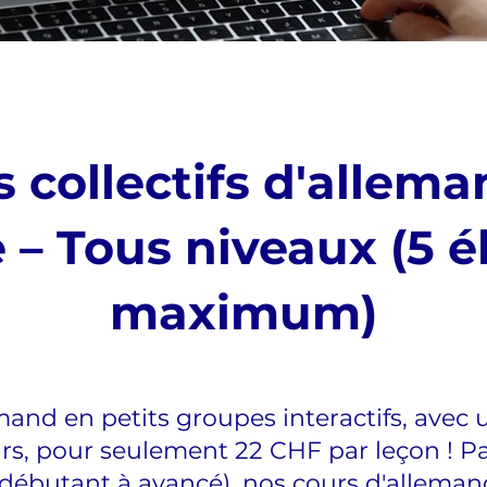
 collectifs d'allem
e – Tous niveaux (5 é
maximum)
mand en petits groupes interactifs, av
urs, pour seulement 22 CHF par leçon ! Pa
(débutant à avancé), nos cours d'alleman