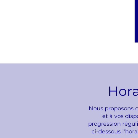
Hora
Nous proposons de
et à vos dis
progression régul
ci-dessous l'hora