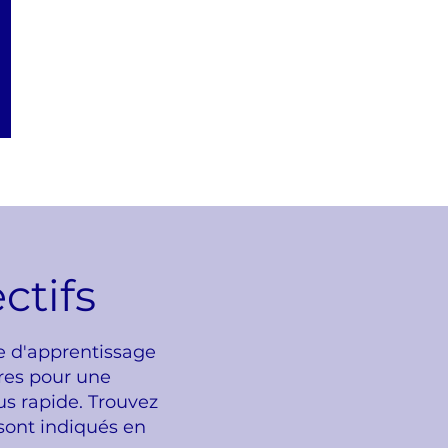
ctifs
le d'apprentissage
ires pour une
s rapide. Trouvez
 sont indiqués en