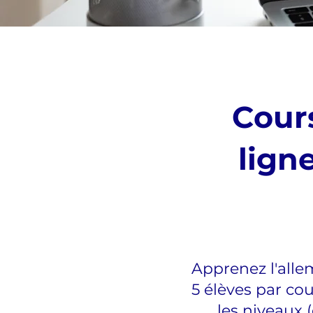
Cours
lign
Apprenez l'alle
5 élèves par co
les niveaux 