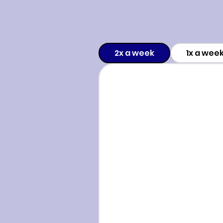
2x a week
1x a wee