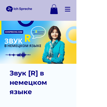
Звук [R] в
немецком
языке