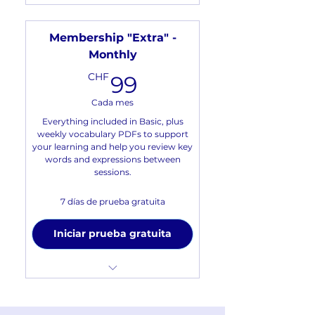
Weekly conversation sessions
in Zoom (90 Minutes)
Membership "Extra" -
Pause option during holidays
Monthly
🌴
99CHF
CHF
99
Includes 7-day free trial
Cada mes
Everything included in Basic, plus
weekly vocabulary PDFs to support
your learning and help you review key
words and expressions between
sessions.
7 días de prueba gratuita
Iniciar prueba gratuita
Weekly conversation sessions
in Zoom (90 Minutes)
Receive a list of words &