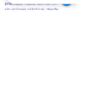
practique hablar alemán en
situaciones prácticas, desde
situaciones laborales hasta
interacciones sociales.
Apoyo personalizado
: Reciba
retroalimentación y estímulo para
superar obstáculos y mantenerse
en el camino.
¡Demos el siguiente paso para que
su viaje en el idioma alemán sea
placentero y exitoso juntos!