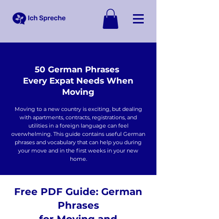
50 German Phrases
Every Expat Needs When
Moving
Moving to a new country is exciting, but dealing
with apartments, contracts, registrations, and
utilities in a foreign language can feel
overwhelming. This guide contains useful German
phrases and vocabulary that can help you during
your move and in the first weeks in your new
home.
Free PDF Guide: German
Phrases
for Moving and