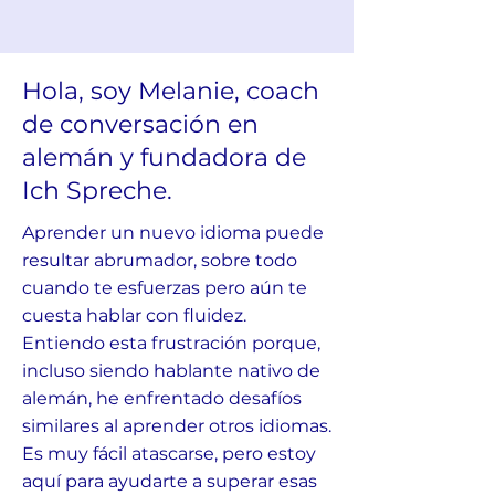
expressions related to the
topics
Open Access to all Club
Hola, soy Melanie, coach
Special Events
de conversación en
Pause option during holidays
alemán y fundadora de
🌴
Ich Spreche.
Includes 7-day free trial
Aprender un nuevo idioma puede
resultar abrumador, sobre todo
cuando te esfuerzas pero aún te
cuesta hablar con fluidez.
Entiendo esta frustración porque,
incluso siendo hablante nativo de
alemán, he enfrentado desafíos
similares al aprender otros idiomas.
Es muy fácil atascarse, pero estoy
aquí para ayudarte a superar esas